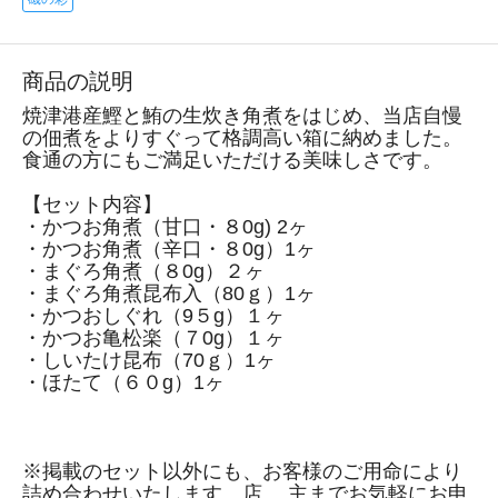
商品の説明
焼津港産鰹と鮪の生炊き角煮をはじめ、当店自慢
の佃煮をよりすぐって格調高い箱に納めました。
食通の方にもご満足いただける美味しさです。
【セット内容】
・かつお角煮（甘口・８0g) 2ヶ
・かつお角煮（辛口・８0g）1ヶ
・まぐろ角煮（８0g）２ヶ
・まぐろ角煮昆布入（80ｇ）1ヶ
・かつおしぐれ（9５g）１ヶ
・かつお亀松楽（７0g）１ヶ
・しいたけ昆布（70ｇ）1ヶ
・ほたて（６０g）1ヶ
※掲載のセット以外にも、お客様のご用命により
詰め合わせいたします。店 主までお気軽にお申