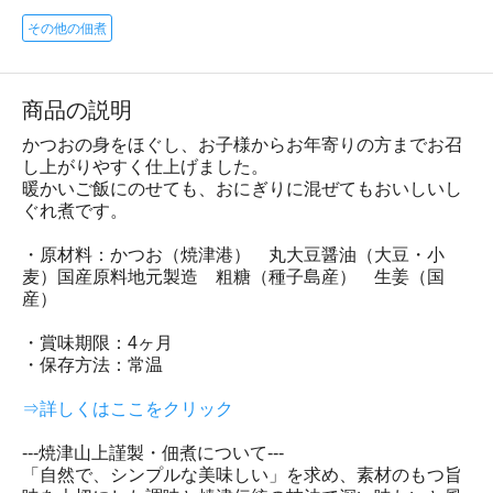
その他の佃煮
商品の説明
かつおの身をほぐし、お子様からお年寄りの方までお召
し上がりやすく仕上げました。
暖かいご飯にのせても、おにぎりに混ぜてもおいしいし
ぐれ煮です。
・原材料：かつお（焼津港） 丸大豆醤油（大豆・小
麦）国産原料地元製造 粗糖（種子島産） 生姜（国
産）
・賞味期限：4ヶ月
・保存方法：常温
⇒詳しくはここをクリック
---焼津山上謹製・佃煮について---
「自然で、シンプルな美味しい」を求め、素材のもつ旨